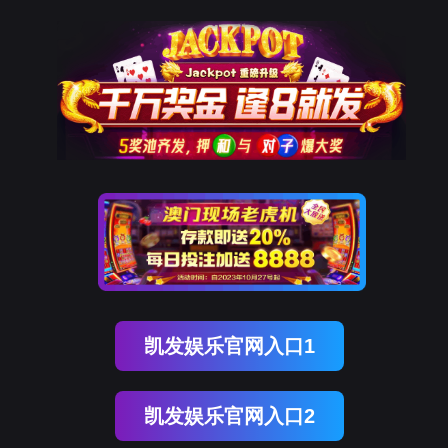
凯发娱乐官网入口1
凯发娱乐官网入口2